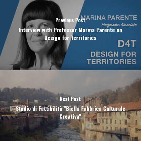
Previous Post
Interview with Professor Marina Parente on
Design for Territories
Next Post
Studio di Fattibilità "Biella Fabbrica Culturale
Creativa"