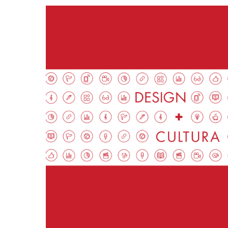
Hit enter to search or ESC to close