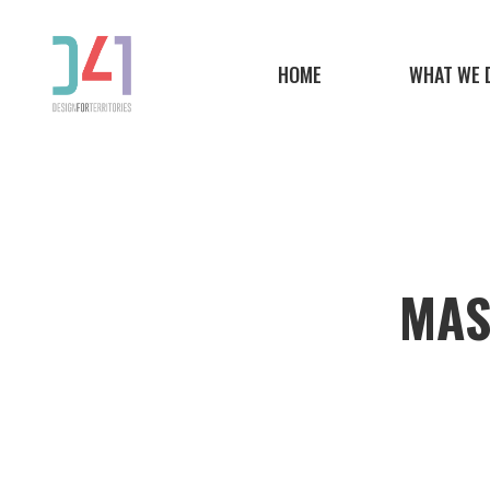
Skip
to
HOME
WHAT WE 
main
content
MAS